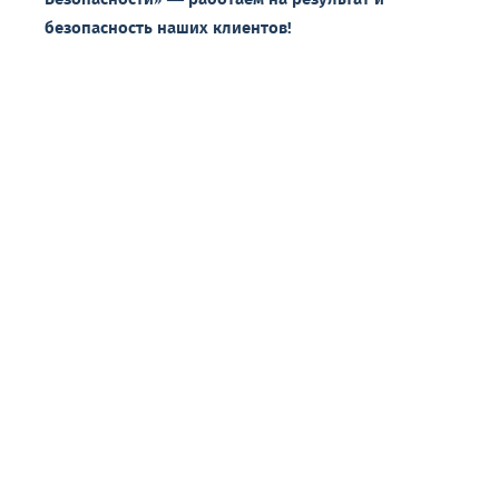
Безопасности»
— работаем
на
результат
и
безопасность
наших
клиентов!