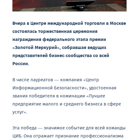
Вчера
в
Центре
международной
торговли
в
Москве
состоялась
торжественная
церемония
награждения
федерального
этапа
премии
«Золотой
Меркурий»,
собравшая
ведущих
представителей
бизнес‑сообщества
со
всей
России.
В
числе
лауреатов
— компания
«Центр
Информационной
Безопасности»,
удостоенная
звания
победителя
в
номинации
«Лучшее
предприятие
малого
и
среднего
бизнеса
в
сфере
услуг».
Эта
победа
— значимое
событие
для
всей
команды
ЦИБ.
Она
отражает
признание
профессионализма