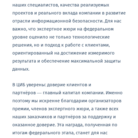
наших
специалистов,
качества
реализуемых
проектов
и
реального
вклада
компании
в
развитие
отрасли
информационной
безопасности.
Для
нас
важно,
что
экспертное
жюри
на
федеральном
уровне
оценило
не
только
технологические
решения,
но
и
подход
к
работе
с
клиентами,
ориентированный
на
достижение
измеримого
результата
и
обеспечение
максимальной
защиты
данных.
В
ЦИБ
уверены:
доверие
клиентов
и
партнёров
— главный
капитал
компании.
Именно
поэтому
мы
искренне
благодарим
организаторов
премии,
членов
экспертного
жюри,
а
также
всех
наших
заказчиков
и
партнёров
за
поддержку
и
оказанное
доверие.
Эта
награда,
полученная
по
итогам
федерального
этапа
,
станет
для
нас