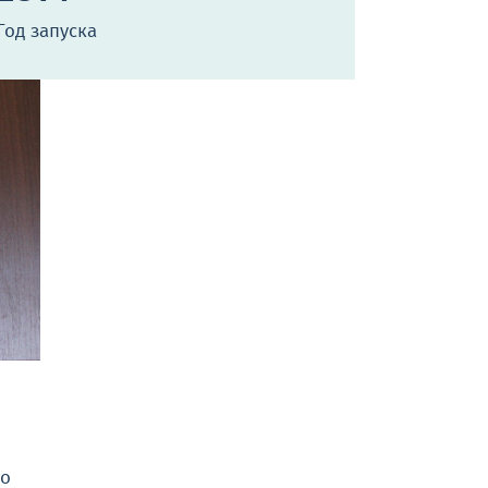
Год запуска
го